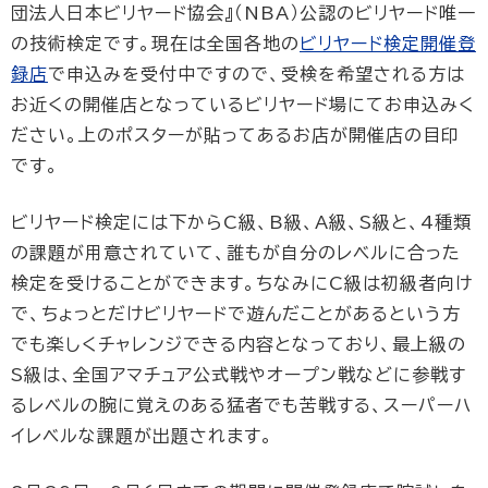
団法人日本ビリヤード協会』（NBA）公認のビリヤード唯一
の技術検定です。現在は全国各地の
ビリヤード検定開催登
録店
で申込みを受付中ですので、受検を希望される方は
お近くの開催店となっているビリヤード場にてお申込みく
ださい。上のポスターが貼ってあるお店が開催店の目印
です。
ビリヤード検定には下からC級、B級、A級、S級と、4種類
の課題が用意されていて、誰もが自分のレベルに合った
検定を受けることができます。ちなみにC級は初級者向け
で、ちょっとだけビリヤードで遊んだことがあるという方
でも楽しくチャレンジできる内容となっており、最上級の
S級は、全国アマチュア公式戦やオープン戦などに参戦す
るレベルの腕に覚えのある猛者でも苦戦する、スーパーハ
イレベルな課題が出題されます。