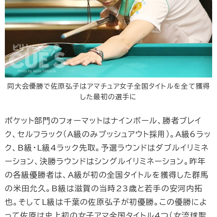
同大会優勝で佐原弘子はアマチュア女子全国タイトルを全て獲得
した最初の選手に
ポケット部門のフォーマットはナインボール、勝者ブレイ
ク、セルフラック（A級のみプッシュアウト採用）。A級6ラッ
ク、B級・L級4ラック先取。予選ラウンドはダブルイリミネ
ーション、決勝ラウンドはシングルイリミネーション。昨年
の各級優勝者は、A級が初の全国タイトルを獲得した群馬
の米田允久。B級は滋賀の当時23歳と若手の安河内拓
也。そしてL級は千葉の佐原弘子が初優勝。この優勝によ
って佐原は史上初の女子アマ全国タイトル4つ（女流球聖、