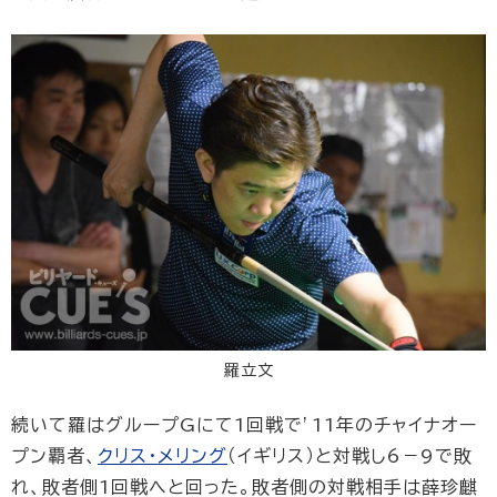
羅立文
続いて羅はグループGにて1回戦で’11年のチャイナオー
プン覇者、
クリス・メリング
（イギリス）と対戦し6－9で敗
れ、敗者側1回戦へと回った。敗者側の対戦相手は薛珍麒