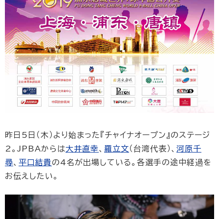
昨日5日（木）より始まった『チャイナオープン』のステージ
2。JPBAからは
大井直幸
、
羅立文
（台湾代表）、
河原千
尋
、
平口結貴
の4名が出場している。各選手の途中経過を
お伝えしたい。