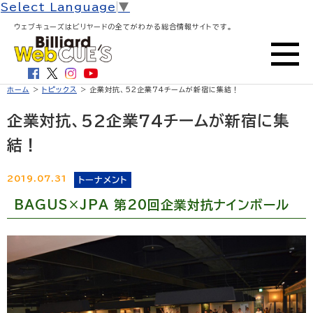
Select Language
▼
ウェブキューズはビリヤードの全てがわかる総合情報サイトです。
ホーム
>
トピックス
> 企業対抗、52企業74チームが新宿に集結！
企業対抗、52企業74チームが新宿に集
結！
2019.07.31
トーナメント
BAGUS×JPA 第20回企業対抗ナインボール