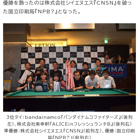
優勝を飾ったのは株式会社シイエヌエス『CNSN』を破っ
た国立印刷局『NPB?』となった。
3位タイ：bandainamco『バンダイナムコファイターズ』（後列
左）、株式会社美幸軒『ALICEinフレッシュランチB』（後列右）
準優勝：株式会社シイエヌエス『CNSN』（前列左）、優勝：国立印刷
局『NPB?』（前列右）