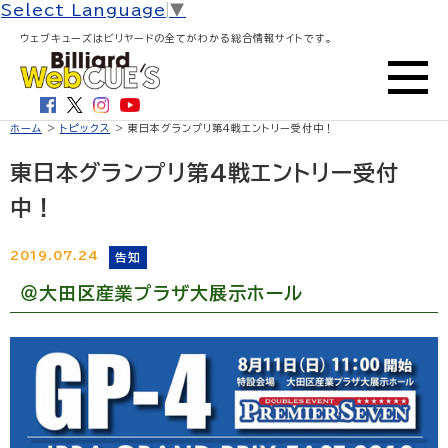
Select Language
▼
ウェブキューズはビリヤードの全てがわかる総合情報サイトです。
ホーム
>
トピックス
> 東日本グランプリ第4戦エントリー受付中！
東日本グランプリ第4戦エントリー受付
中！
2019.07.24
告知
＠大田区産業プラザ大展示ホール