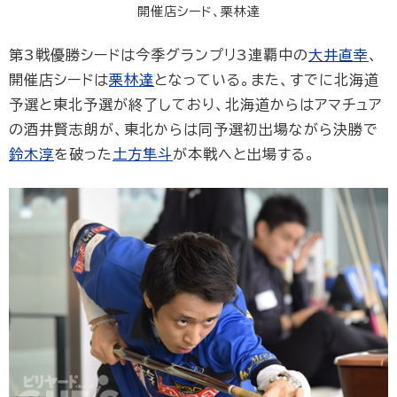
開催店シード、栗林達
第3戦優勝シードは今季グランプリ3連覇中の
大井直幸
、
開催店シードは
栗林達
となっている。また、すでに北海道
予選と東北予選が終了しており、北海道からはアマチュア
の酒井賢志朗が、東北からは同予選初出場ながら決勝で
鈴木淳
を破った
土方隼斗
が本戦へと出場する。