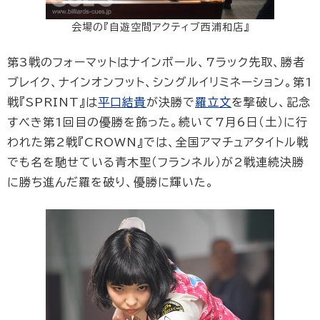
会場の『自遊空間アクティブ西浦和店』
第3戦のフォーマットはナインボール、7ラック先取、勝者
ブレイク、ナインオンフット、シングルイリミネーション。第1
戦『SPRINT』は
平口結貴
が決勝で
羅立文
を撃破し、記念
すべき第1回目の優勝を飾った。続いて7月6日（土）に行
われた第2戦『CROWN』では、全国アマチュアタイトル戦
でも名を馳せている青木聖（フランネル）が2戦連続決勝
に勝ち進んだ羅を破り、優勝に輝いた。