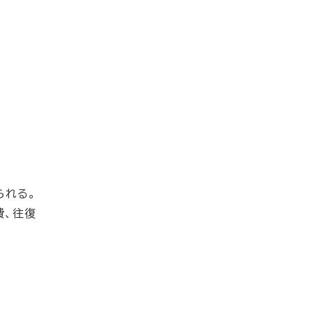
られる。
費、往復