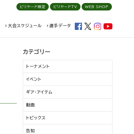
ビリヤード検定
ビリヤードTV
WEB SHOP
ド
大会スケジュール
選手データ
カテゴリー
トーナメント
イベント
ギア・アイテム
動画
トピックス
告知