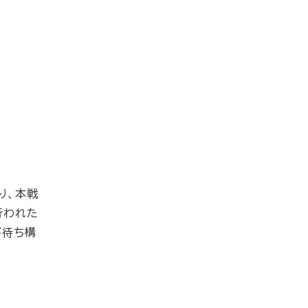
り、本戦
行われた
が待ち構