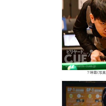
?坤霖（写