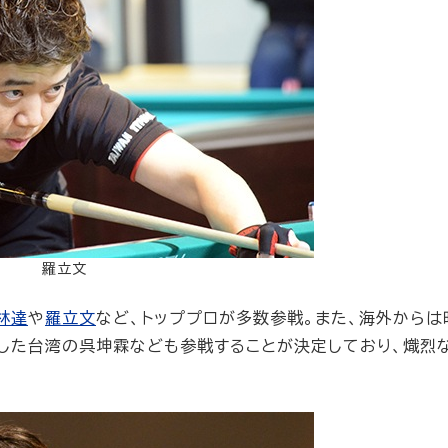
羅立文
林達
や
羅立文
など、トッププロが多数参戦。また、海外からは
果たした台湾の呉坤霖なども参戦することが決定しており、熾烈