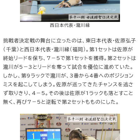
西日本代表・瀧川縁
挑戦者決定戦の舞台に立ったのは、東日本代表・佐原弘子
（千葉）と西日本代表・瀧川縁（福岡）。第1セットは佐原が
終始リードを保ち、7－5で第1セットを獲得。第2セットは
瀧川が5－3とリードを奪って試合を優位に進めていた。
しかし、第9ラックで瀧川が、3番から4番へのポジション
ミスを起こしてしまう。佐原が巡ってきたチャンスを逃さ
ず取りきり、4－5。その後は佐原が1ラックも落とすこと
無く、再び7－5と逆転で第2セットもものにした。