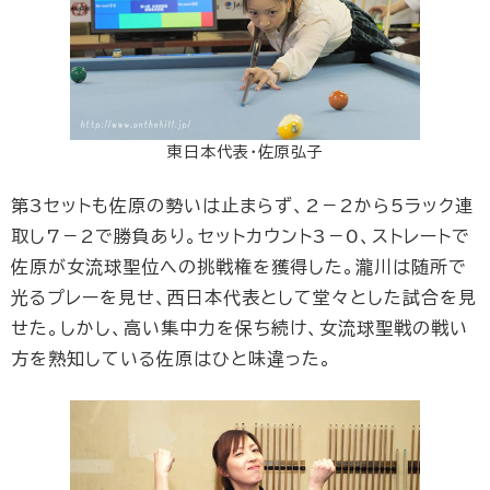
東日本代表・佐原弘子
第3セットも佐原の勢いは止まらず、2－2から5ラック連
取し7－2で勝負あり。セットカウント3－0、ストレートで
佐原が女流球聖位への挑戦権を獲得した。瀧川は随所で
光るプレーを見せ、西日本代表として堂々とした試合を見
せた。しかし、高い集中力を保ち続け、女流球聖戦の戦い
方を熟知している佐原はひと味違った。