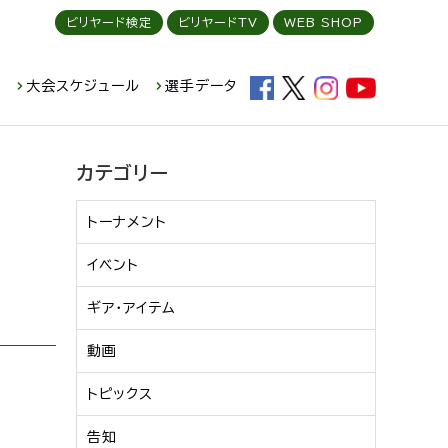
ビリヤード検定
ビリヤードTV
WEB SHOP
ド
大会スケジュール
選手データ
カテゴリー
トーナメント
イベント
ギア・アイテム
動画
トピックス
告知