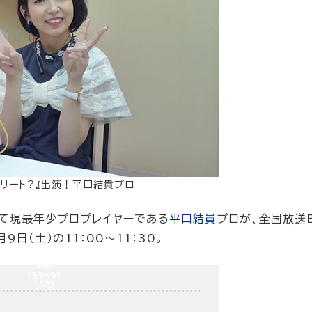
スリート?』出演！平口結貴プロ
して現最年少プロプレイヤーである
平口結貴
プロが、全国放送B
日（土）の11：00～11：30。