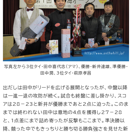
写真左から3位タイ・田中喜代志（アマ）、優勝・新井達雄、準優勝・
田中潤、3位タイ・萩原孝昌
出だしは田中がリードを広げる展開となったが、中盤以降
は一進一退の攻防が続く。試合も終盤に差し掛かり、スコ
アは28－23と新井が優勝まであと2点に迫った。このま
までは終われない田中は意地の4点を獲得し27－28
と、1点差にまで詰め寄ったが反撃もここまで。準決勝以
降、競った中でもきっちりと勝ち切る勝負強さを見せた新