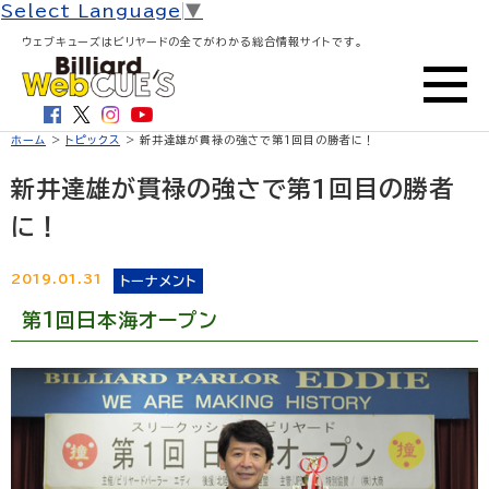
Select Language
▼
ウェブキューズはビリヤードの全てがわかる総合情報サイトです。
ホーム
>
トピックス
> 新井達雄が貫禄の強さで第1回目の勝者に！
新井達雄が貫禄の強さで第1回目の勝者
に！
2019.01.31
トーナメント
第1回日本海オープン