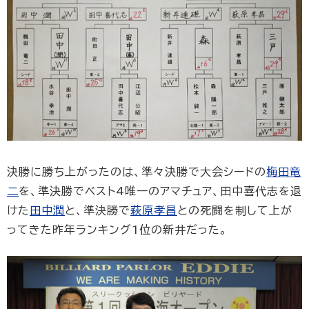
決勝に勝ち上がったのは、準々決勝で大会シードの
梅田竜
二
を、準決勝でベスト4唯一のアマチュア、田中喜代志を退
けた
田中潤
と、準決勝で
萩原孝昌
との死闘を制して上が
ってきた昨年ランキング1位の新井だった。