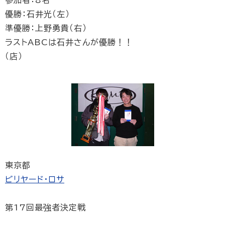
参加者：8名
優勝：石井光（左）
準優勝：上野勇貴（右）
ラストABCは石井さんが優勝！！
（店）
東京都
ビリヤード・ロサ
第17回最強者決定戦