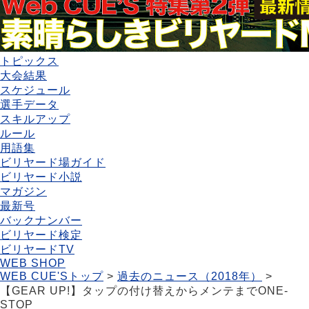
トピックス
大会結果
スケジュール
選手データ
スキルアップ
ルール
用語集
ビリヤード場ガイド
ビリヤード小説
マガジン
最新号
バックナンバー
ビリヤード検定
ビリヤードTV
WEB SHOP
WEB CUE'Sトップ
>
過去のニュース（2018年）
>
【GEAR UP!】タップの付け替えからメンテまでONE-
STOP