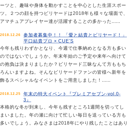
ーツと、趣味や身体を動かすことを中心とした生涯スポー
ツ。２つの顔を持つビリヤードは2018年も様々な場面で、
アマチュアプレイヤー達が活躍することの多かった......
参加者募集中！！ 「愛と結貴とビリヤード！」
2018.12.26
平口結貴プロ × CUE'S
今年も残りわずかとなり、今週で仕事納めとなる方も多い
のではないでしょうか。年末年始のご予定や来年へ向けて
の抱負は決まりましたか？ビリヤード三昧なんて方ももち
ろんいますよね。そんなビリヤードファンの皆様へ新年を
飾るスペシャルなイベントをご用意しました！......
年末の特大イベント『プレミアセブン-vol.0-
2018.12.25
3』
本格的な冬が到来し、今年も残すところ1週間を切ってし
まいました。年の瀬に向けて忙しい毎日を送っている方も
多いでしょう。みなさまは2018年にやり残したことはあり