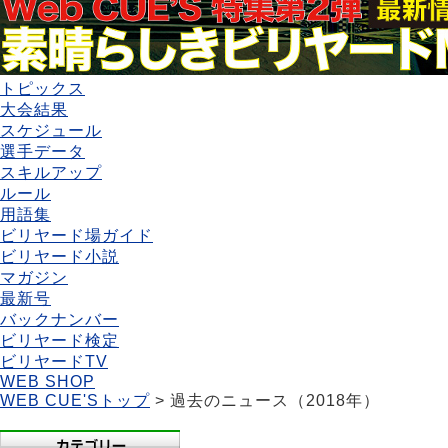
トピックス
大会結果
スケジュール
選手データ
スキルアップ
ルール
用語集
ビリヤード場ガイド
ビリヤード小説
マガジン
最新号
バックナンバー
ビリヤード検定
ビリヤードTV
WEB SHOP
WEB CUE'Sトップ
> 過去のニュース（2018年）