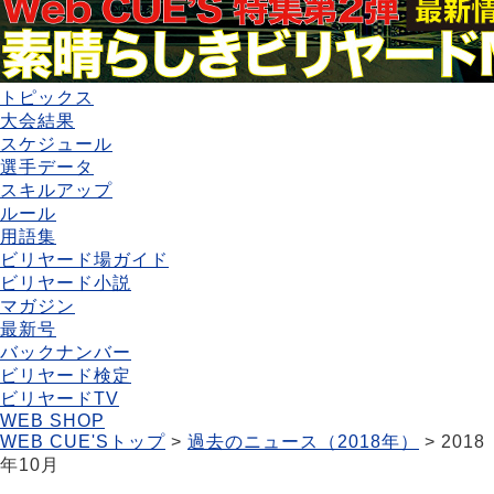
トピックス
大会結果
スケジュール
選手データ
スキルアップ
ルール
用語集
ビリヤード場ガイド
ビリヤード小説
マガジン
最新号
バックナンバー
ビリヤード検定
ビリヤードTV
WEB SHOP
WEB CUE'Sトップ
>
過去のニュース（2018年）
> 2018
年10月