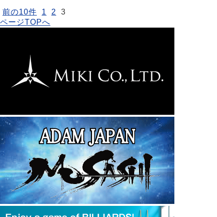
前の10件
1
2
3
ページTOPへ