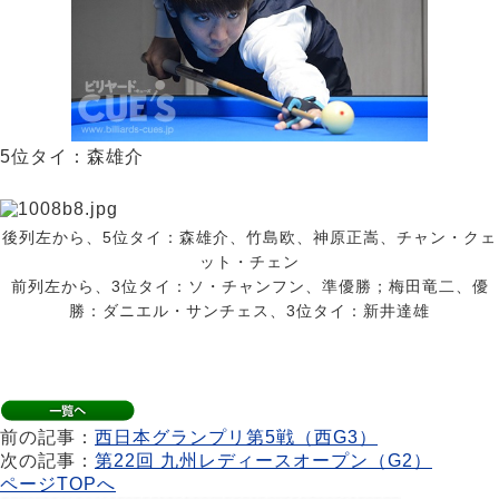
5位タイ：森雄介
後列左から、5位タイ：森雄介、竹島欧、神原正嵩、チャン・クェ
ット・チェン
前列左から、3位タイ：ソ・チャンフン、準優勝；梅田竜二、優
勝：ダニエル・サンチェス、3位タイ：新井達雄
前の記事：
西日本グランプリ第5戦（西G3）
次の記事：
第22回 九州レディースオープン（G2）
ページTOPへ