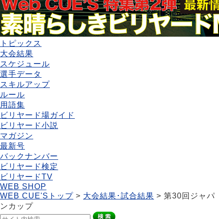
トピックス
大会結果
スケジュール
選手データ
スキルアップ
ルール
用語集
ビリヤード場ガイド
ビリヤード小説
マガジン
最新号
バックナンバー
ビリヤード検定
ビリヤードTV
WEB SHOP
WEB CUE'Sトップ
>
大会結果･試合結果
> 第30回ジャパ
ンカップ