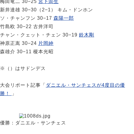
梅田竜二 30−25
宮下崇生
新井達雄 30−30（2−1） キム・ドンホン
ソ・チャンフン 30−17
森陽一郎
竹島欧 30−22 古井洋司
チャン・クェット・チェン 30−19
鈴木剛
神原正嵩 30−24
片岡紳
森雄介 30−11 榎本光昭
※（）はサドンデス
大会リポート記事「
ダニエル・サンチェスが4度目の優
勝！
」
優勝：ダニエル・サンチェス