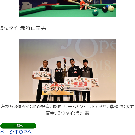
5位タイ：赤狩山幸男
左から3位タイ：北谷好宏、優勝：リー・バン・コルテッザ、準優勝：大井
直幸、3位タイ：呉坤霖
ページTOPへ