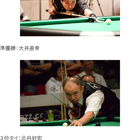
準優勝：大井直幸
3位タイ：北谷好宏