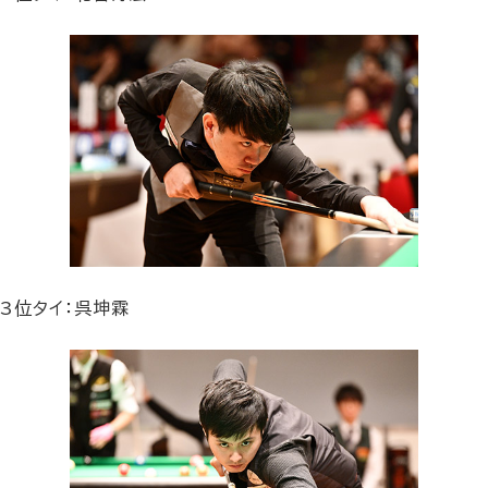
3位タイ：呉坤霖