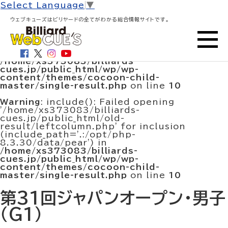
HOME
>
大会結果・試合結果
> 第31回ジャパンオープ
Select Language
▼
ン・男子（G1）
ウェブキューズはビリヤードの全てがわかる総合情報サイトです。
Warning
: include(/home/xs373083/billiards-
cues.jp/public_html/old-
result/leftcolumn.php): Failed to open
stream: No such file or directory in
/home/xs373083/billiards-
cues.jp/public_html/wp/wp-
content/themes/cocoon-child-
master/single-result.php
on line
10
Warning
: include(): Failed opening
'/home/xs373083/billiards-
cues.jp/public_html/old-
result/leftcolumn.php' for inclusion
(include_path='.:/opt/php-
8.3.30/data/pear') in
/home/xs373083/billiards-
cues.jp/public_html/wp/wp-
content/themes/cocoon-child-
master/single-result.php
on line
10
第31回ジャパンオープン・男子
（G1）