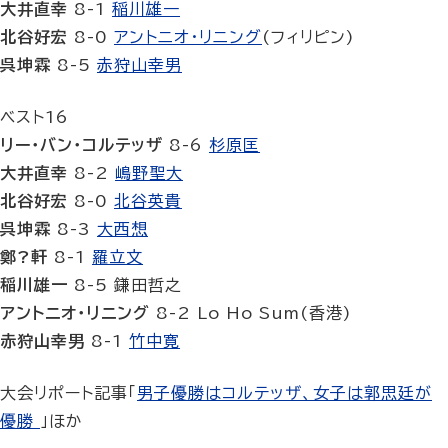
大井直幸
8-1
稲川雄一
北谷好宏
8-0
アントニオ・リニング
(フィリピン)
呉坤霖
8-5
赤狩山幸男
ベスト16
リー・バン・コルテッザ
8-6
杉原匡
大井直幸
8-2
嶋野聖大
北谷好宏
8-0
北谷英貴
呉坤霖
8-3
大西想
鄭?軒
8-1
羅立文
稲川雄一
8-5 鎌田哲之
アントニオ・リニング
8-2 Lo Ho Sum(香港)
赤狩山幸男
8-1
竹中寛
大会リポート記事「
男子優勝はコルテッザ、女子は郭思廷が
優勝
」ほか