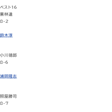
ベスト16
栗林達
8-2
鈴木淳
小川徳郎
8-6
浦岡隆志
照屋勝司
8-7