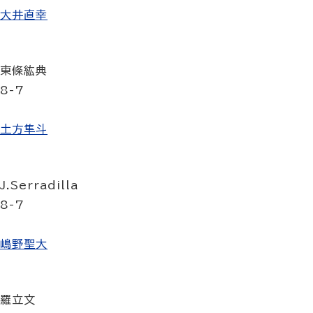
大井直幸
東條紘典
8-7
土方隼斗
J.Serradilla
8-7
嶋野聖大
羅立文