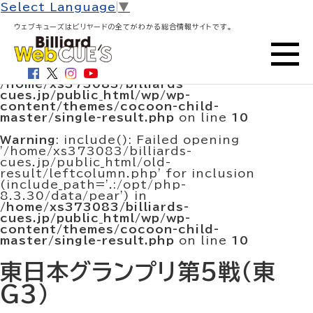
HOME
>
大会結果・試合結果
> 東日本グランプリ第5戦
Select Language
▼
（東G3）
ウェブキューズはビリヤードの全てがわかる総合情報サイトです。
Warning
: include(/home/xs373083/billiards-
cues.jp/public_html/old-
result/leftcolumn.php): Failed to open
stream: No such file or directory in
/home/xs373083/billiards-
cues.jp/public_html/wp/wp-
content/themes/cocoon-child-
master/single-result.php
on line
10
Warning
: include(): Failed opening
'/home/xs373083/billiards-
cues.jp/public_html/old-
result/leftcolumn.php' for inclusion
(include_path='.:/opt/php-
8.3.30/data/pear') in
/home/xs373083/billiards-
cues.jp/public_html/wp/wp-
content/themes/cocoon-child-
master/single-result.php
on line
10
東日本グランプリ第5戦（東
G3）