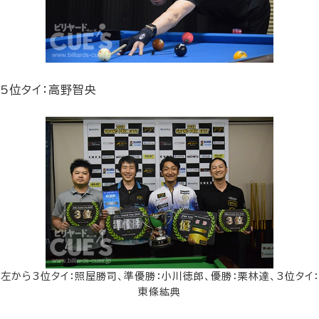
5位タイ：高野智央
左から3位タイ：照屋勝司、準優勝：小川徳郎、優勝：栗林達、3位タイ：
東條紘典