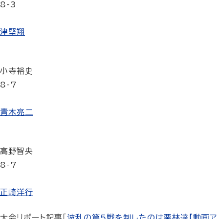
8-3
津堅翔
小寺裕史
8-7
青木亮二
高野智央
8-7
正崎洋行
大会リポート記事「
波乱の第5戦を制したのは栗林達【動画ア