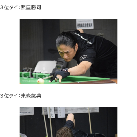
3位タイ：照屋勝司
3位タイ：東條紘典