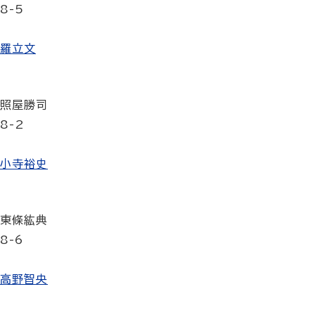
8-5
羅立文
照屋勝司
8-2
小寺裕史
東條紘典
8-6
高野智央