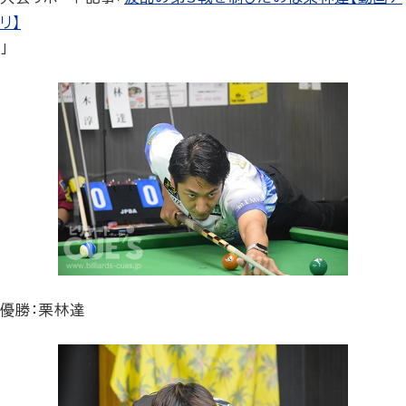
リ】
」
優勝：栗林達