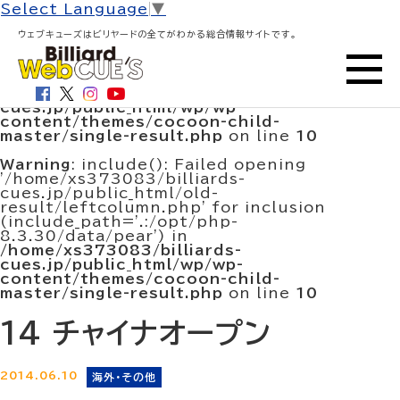
HOME
>
大会結果・試合結果
> 14 チャイナオープン
Select Language
▼
Warning
: include(/home/xs373083/billiards-
ウェブキューズはビリヤードの全てがわかる総合情報サイトです。
cues.jp/public_html/old-
result/leftcolumn.php): Failed to open
stream: No such file or directory in
/home/xs373083/billiards-
cues.jp/public_html/wp/wp-
content/themes/cocoon-child-
master/single-result.php
on line
10
Warning
: include(): Failed opening
'/home/xs373083/billiards-
cues.jp/public_html/old-
result/leftcolumn.php' for inclusion
(include_path='.:/opt/php-
8.3.30/data/pear') in
/home/xs373083/billiards-
cues.jp/public_html/wp/wp-
content/themes/cocoon-child-
master/single-result.php
on line
10
14 チャイナオープン
2014.06.10
海外・その他