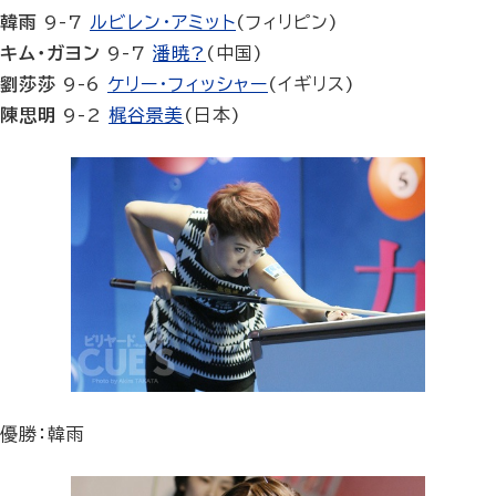
韓雨
9-7
ルビレン・アミット
(フィリピン)
キム・ガヨン
9-7
潘暁?
(中国)
劉莎莎
9-6
ケリー・フィッシャー
(イギリス)
陳思明
9-2
梶谷景美
(日本)
優勝：韓雨