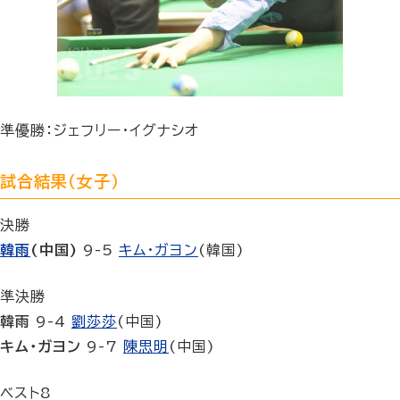
準優勝：ジェフリー・イグナシオ
試合結果（女子）
決勝
韓雨
(中国)
9-5
キム・ガヨン
(韓国)
準決勝
韓雨
9-4
劉莎莎
(中国)
キム・ガヨン
9-7
陳思明
(中国)
ベスト8