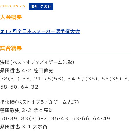
2013.05.27
海外・その他
大会概要
第12回全日本スヌーカー選手権大会
試合結果
決勝(ベストオブ7／4ゲーム先取)
桑田哲也
4-2 笹田敦史
78(31)-33, 21-75(53), 34-69(38), 56(36)-3,
58-50, 64-32
準決勝(ベストオブ5／3ゲーム先取)
笹田敦史
3-2 栗本高雄
50-39, 83(31)-2, 35-43, 53-66, 64-49
桑田哲也
3-1 大水衛