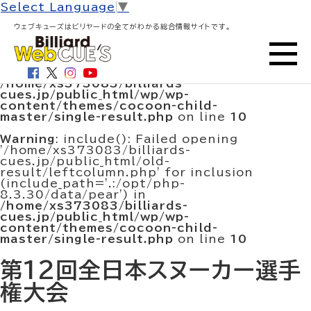
HOME
>
大会結果・試合結果
> 第12回全日本スヌーカー
Select Language
▼
選手権大会
ウェブキューズはビリヤードの全てがわかる総合情報サイトです。
Warning
: include(/home/xs373083/billiards-
cues.jp/public_html/old-
result/leftcolumn.php): Failed to open
stream: No such file or directory in
/home/xs373083/billiards-
cues.jp/public_html/wp/wp-
content/themes/cocoon-child-
master/single-result.php
on line
10
Warning
: include(): Failed opening
'/home/xs373083/billiards-
cues.jp/public_html/old-
result/leftcolumn.php' for inclusion
(include_path='.:/opt/php-
8.3.30/data/pear') in
/home/xs373083/billiards-
cues.jp/public_html/wp/wp-
content/themes/cocoon-child-
master/single-result.php
on line
10
第12回全日本スヌーカー選手
権大会