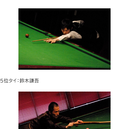
５位タイ：鈴木謙吾