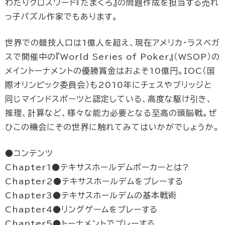
わたりクロスワード『たまくろ』の問題作成を担当する売れ
っ子パズル作家でもあります。
世界での競技人口は1億人を超え、現在アメリカ・ラスベガ
スで開催中の『World Series of Poker』（WSOP）の
メイントーナメントの優勝賞金はおよそ10億円。IOC（国
際オリンピック委員会）も2010年にチェスやブリッジと
同じマインドスポーツと認定している、高度な駆け引き、
推理、計算など、様々な能力必要となる至高の頭脳戦。ぜ
ひこの機会にその世界に触れてみてはいかがでしょうか。
●コンテンツ
Chapter1●テキサスホールデムポーカーとは?
Chapter2●テキサスホールデムをプレーする
Chapter3●テキサスホールデムの基本戦術
Chapter4●リングゲームをプレーする
Chapter5●トーナメントでプレーする