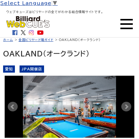
Select Language
▼
ウェブキューズはビリヤードの全てがわかる総合情報サイトです。
ホーム
>
全国ビリヤード場ガイド
> OAKLAND（オークランド）
OAKLAND（オークランド）
愛知
JPA開催店