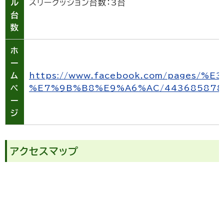
ル
スリークッション台数：3台
台
数
ホ
ー
ム
https://www.facebook.com/page
ペ
%E7%9B%B8%E9%A6%AC/443685878
ー
ジ
アクセスマップ