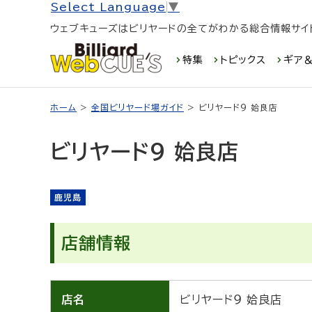
Select Language
▼
ウェブキューズはビリヤードの全てがわかる総合情報サイ
特集
トピックス
ギア＆
ホーム
>
全国ビリヤード場ガイド
> ビリヤード９ 姶良店
ビリヤード９ 姶良店
鹿児島
店舗情報
店名
ビリヤード９ 姶良店