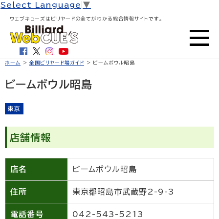
Select Language
▼
ウェブキューズはビリヤードの全てがわかる総合情報サイトです。
ホーム
>
全国ビリヤード場ガイド
> ビームボウル昭島
ビームボウル昭島
東京
店舗情報
店名
ビームボウル昭島
住所
東京都昭島市武蔵野2-9-3
電話番号
042-543-5213