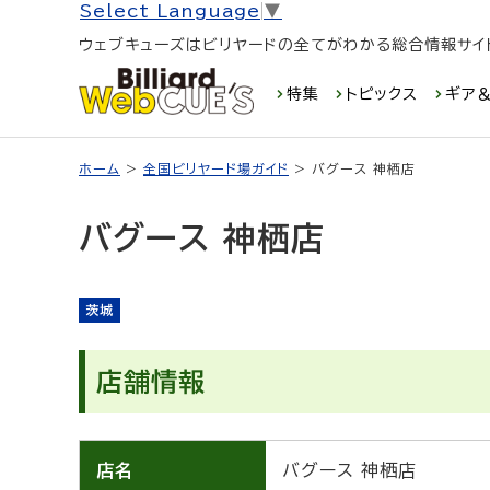
Select Language
▼
ウェブキューズはビリヤードの全てがわかる総合情報サイ
特集
トピックス
ギア＆
ホーム
>
全国ビリヤード場ガイド
> バグース 神栖店
バグース 神栖店
茨城
店舗情報
店名
バグース 神栖店