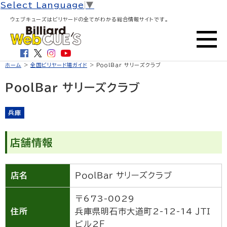
Select Language
▼
ウェブキューズはビリヤードの全てがわかる総合情報サイトです。
ホーム
>
全国ビリヤード場ガイド
> ＰｏｏｌＢａｒ サリーズクラブ
ＰｏｏｌＢａｒ サリーズクラブ
兵庫
店舗情報
店名
ＰｏｏｌＢａｒ サリーズクラブ
〒673-0029
住所
兵庫県明石市大道町2-12-14 ＪＴＩ
ビル2Ｆ