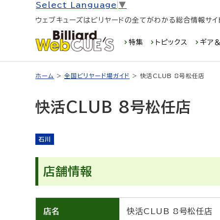
Select Language
▼
ウェブキューズはビリヤードの全てがわかる総合情報サイ
特集
トピックス
ギア＆
ホーム
>
全国ビリヤード場ガイド
> 快活CLUB 8号松任店
快活CLUB 8号松任店
石川
店舗情報
店名
快活CLUB 8号松任店