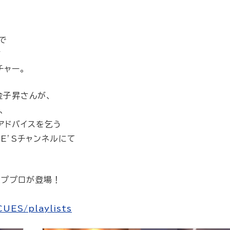
で
が
チャー。
金子昇さんが、
、
アドバイスを乞う
E’Sチャンネルにて
ッププロが登場！
CUES/playlists