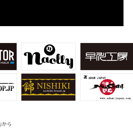
」から
！