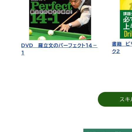
書籍 ビ
DVD 羅立文のパーフェクト１４－
ク2
１
スキ