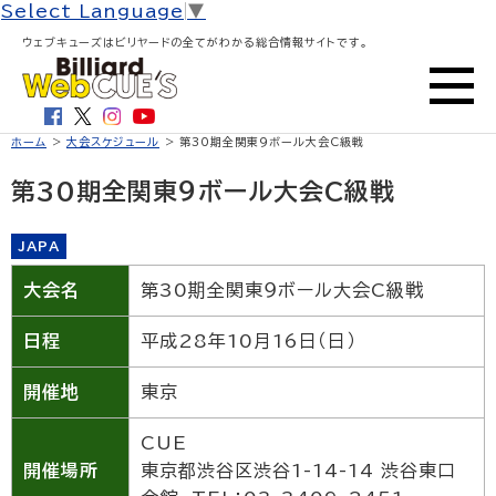
Select Language
▼
ウェブキューズはビリヤードの全てがわかる総合情報サイトです。
ホーム
>
大会スケジュール
> 第30期全関東９ボール大会C級戦
第30期全関東９ボール大会C級戦
JAPA
大会名
第30期全関東９ボール大会C級戦
日程
平成28年10月16日（日）
開催地
東京
CUE
開催場所
東京都渋谷区渋谷1-14-14 渋谷東口