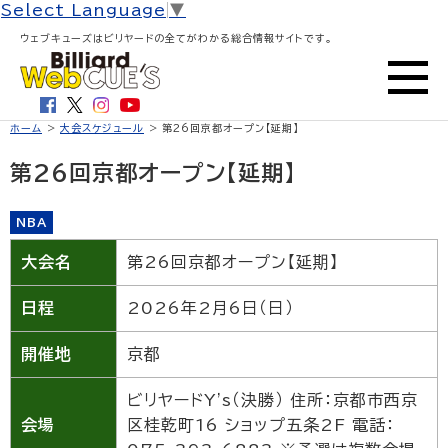
Select Language
▼
ウェブキューズはビリヤードの全てがわかる総合情報サイトです。
ホーム
>
大会スケジュール
> 第26回京都オープン【延期】
第26回京都オープン【延期】
NBA
大会名
第26回京都オープン【延期】
日程
2026年2月6日（日）
開催地
京都
ビリヤードY's（決勝） 住所：京都市西京
会場
区桂乾町16 ショップ五条2F 電話：