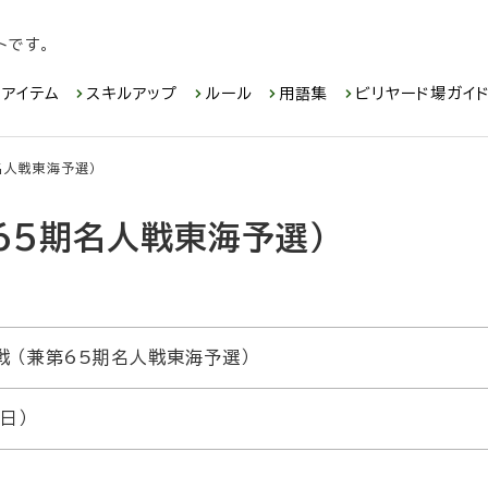
トです。
アイテム
スキルアップ
ルール
用語集
ビリヤード場ガイ
名人戦東海予選）
第65期名人戦東海予選）
戦 （兼第65期名人戦東海予選）
日）