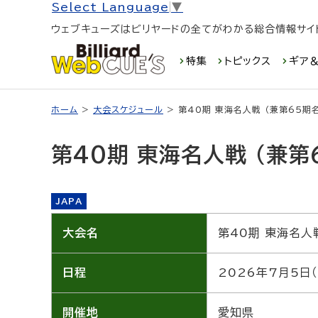
Select Language
▼
ウェブキューズはビリヤードの全てがわかる総合情報サイ
特集
トピックス
ギア＆
ホーム
>
大会スケジュール
> 第40期 東海名人戦 （兼第65期
第40期 東海名人戦 （兼
JAPA
大会名
第40期 東海名人
日程
2026年7月5日（
開催地
愛知県