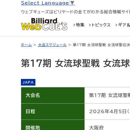
Select Language
▼
ウェブキューズはビリヤードの全てがわかる総合情報サイ
特集
トピックス
ギア＆
ホーム
>
大会スケジュール
> 第17期 女流球聖戦 女流球聖位
第17期 女流球聖戦 女流
JAPA
大会名
第17期 女流球聖
日程
2026年4月5日（
開催地
大阪府