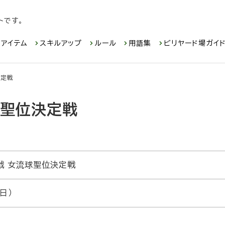
トです。
アイテム
スキルアップ
ルール
用語集
ビリヤード場ガイ
決定戦
球聖位決定戦
戦 女流球聖位決定戦
日）