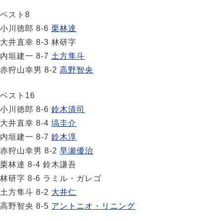
ベスト8
小川徳郎 8-6
栗林達
大井直幸 8-3 林研字
内垣建一 8-7
土方隼斗
赤狩山幸男 8-2
高野智央
ベスト16
小川徳郎 8-6
鈴木清司
大井直幸 8-4
塙圭介
内垣建一 8-7
鈴木淳
赤狩山幸男 8-2
早瀬優治
栗林達 8-4 鈴木謙吾
林研字 8-6 ラミル・ガレゴ
土方隼斗 8-2
大井仁
高野智央 8-5
アントニオ・リニング