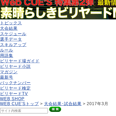
トピックス
大会結果
スケジュール
選手データ
スキルアップ
ルール
用語集
ビリヤード場ガイド
ビリヤード小説
マガジン
最新号
バックナンバー
ビリヤード検定
ビリヤードTV
WEB SHOP
WEB CUE'Sトップ
>
大会結果･試合結果
> 2017年3月