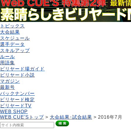
トピックス
大会結果
スケジュール
選手データ
スキルアップ
ルール
用語集
ビリヤード場ガイド
ビリヤード小説
マガジン
最新号
バックナンバー
ビリヤード検定
ビリヤードTV
WEB SHOP
WEB CUE'Sトップ
>
大会結果･試合結果
> 2016年7月