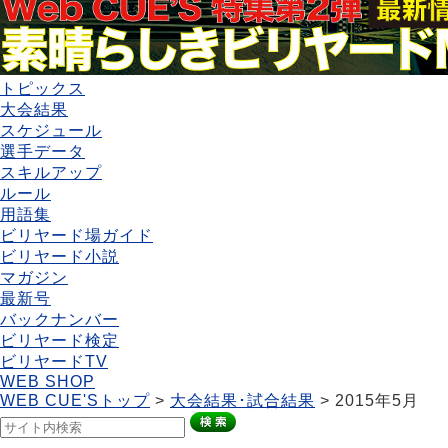
トピックス
大会結果
スケジュール
選手データ
スキルアップ
ルール
用語集
ビリヤード場ガイド
ビリヤード小説
マガジン
最新号
バックナンバー
ビリヤード検定
ビリヤードTV
WEB SHOP
WEB CUE'Sトップ
>
大会結果･試合結果
> 2015年5月