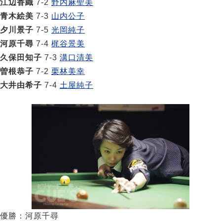
江辺香織
7-2
野内麻聖美
青木絵美
7-3
山内公子
夕川景子
7-5
光岡純子
河原千尋
7-4
梶谷景美
久保田知子
7-3
溝口清美
曽根恭子
7-2
栗林美幸
大井由希子
7-4
土屋純子
優勝：河原千尋