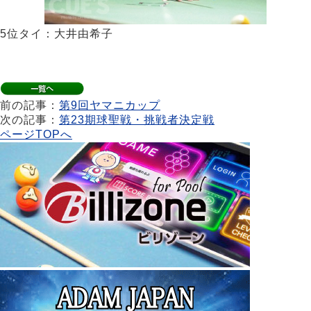
5位タイ：大井由希子
前の記事：
第9回ヤマニカップ
次の記事：
第23期球聖戦・挑戦者決定戦
ページTOPへ