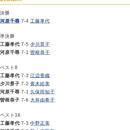
決勝
河原千尋
7-4
工藤孝代
準決勝
工藤孝代
7-5
夕川景子
河原千尋
7-1
曽根恭子
ベスト8
工藤孝代
7-3
江辺香織
夕川景子
7-2
青木絵美
河原千尋
7-1
久保田知子
曽根恭子
7-6
大井由希子
ベスト16
工藤孝代
7-3
中野正美