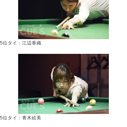
5位タイ：江辺香織
5位タイ：青木絵美