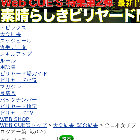
トピックス
大会結果
スケジュール
選手データ
スキルアップ
ルール
用語集
ビリヤード場ガイド
ビリヤード小説
マガジン
最新号
バックナンバー
ビリヤード検定
ビリヤードTV
WEB SHOP
WEB CUE'Sトップ
>
大会結果･試合結果
> 全日本女子プ
ロツアー第1戦(G2)