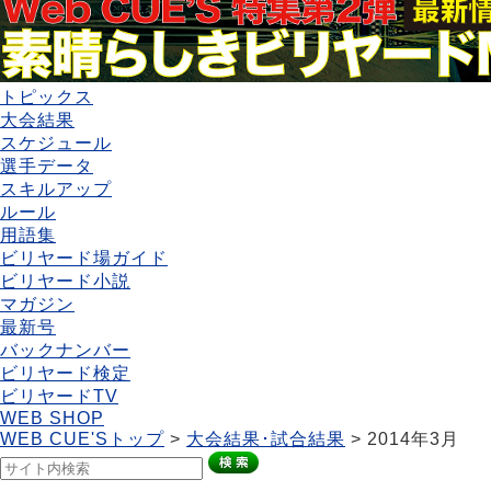
トピックス
大会結果
スケジュール
選手データ
スキルアップ
ルール
用語集
ビリヤード場ガイド
ビリヤード小説
マガジン
最新号
バックナンバー
ビリヤード検定
ビリヤードTV
WEB SHOP
WEB CUE'Sトップ
>
大会結果･試合結果
> 2014年3月