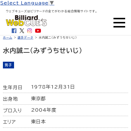
Select Language
▼
ウェブキューズはビリヤードの全てがわかる総合情報サイトです。
ホーム
>
選手データ
> 水内誠二（みずうちせいじ）
水内誠二（みずうちせいじ）
男子
1978年12月31日
生年月日
東京都
出身地
2004年度
プロ入り
東日本
エリア