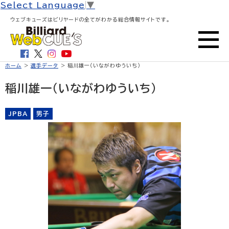
Select Language
▼
ウェブキューズはビリヤードの全てがわかる総合情報サイトです。
ホーム
>
選手データ
> 稲川雄一（いながわゆういち）
稲川雄一（いながわゆういち）
JPBA
男子