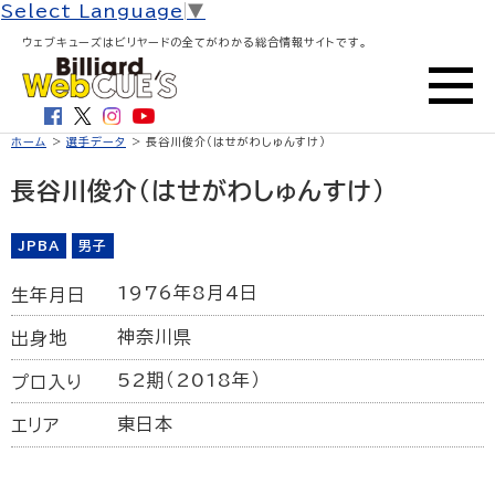
Select Language
▼
ウェブキューズはビリヤードの全てがわかる総合情報サイトです。
ホーム
>
選手データ
> 長谷川俊介（はせがわしゅんすけ）
長谷川俊介（はせがわしゅんすけ）
JPBA
男子
1976年8月4日
生年月日
神奈川県
出身地
52期（2018年）
プロ入り
東日本
エリア