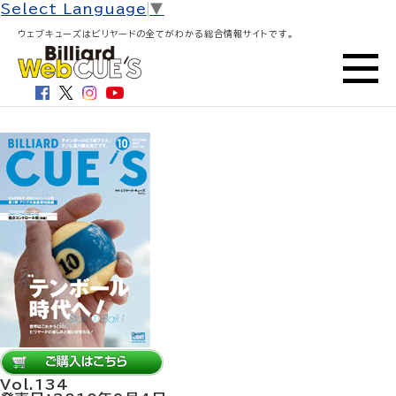
HOME
>
ビリヤード・キューズ
> 隔月刊誌 CUE’S
Select Language
▼
2010年10月号（Vol.134）2010年9月4日発売号
ウェブキューズはビリヤードの全てがわかる総合情報サイトです。
隔月刊誌 CUE’S 2010年10月号
（Vol.134）2010年9月4日発売号
Vol.134