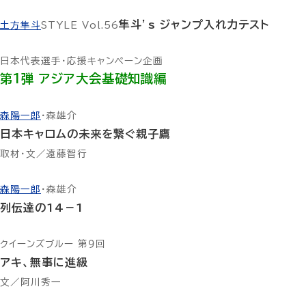
隼斗’s ジャンプ入れ力テスト
土方隼斗
STYLE Vol.56
日本代表選手・応援キャンペーン企画
第1弾 アジア大会基礎知識編
森陽一郎
・森雄介
日本キャロムの未来を繋ぐ親子鷹
取材・文／遠藤智行
森陽一郎
・森雄介
列伝達の14－1
クイーンズブルー 第９回
アキ、無事に進級
文／阿川秀一