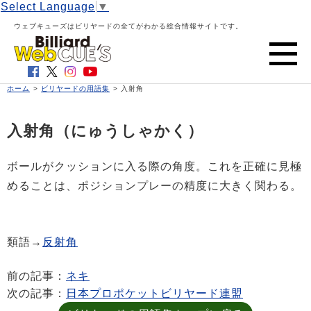
Select Language
▼
ウェブキューズはビリヤードの全てがわかる総合情報サイトです。
ホーム
>
ビリヤードの用語集
> 入射角
入射角
（にゅうしゃかく）
ボールがクッションに入る際の角度。これを正確に見極
めることは、ポジションプレーの精度に大きく関わる。
類語→
反射角
前の記事：
ネキ
次の記事：
日本プロポケットビリヤード連盟