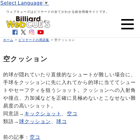
Select Language
▼
ウェブキューズはビリヤードの全てがわかる総合情報サイトです。
ホーム
>
ビリヤードの用語集
> 空クッション
空クッション
的球が隠れていたり直接的なシュートが難しい場合に、
手球をクッションに先に入れてから的球に当ててシュー
トやセーフティを狙うショット。クッションへの入射角
や撞点、力加減などを正確に見極めないとこなせない難
易度の高いショット。
同意語→
キックショット
、
空コ
類語→
球クッション
、
球コ
前の記事：
空コ