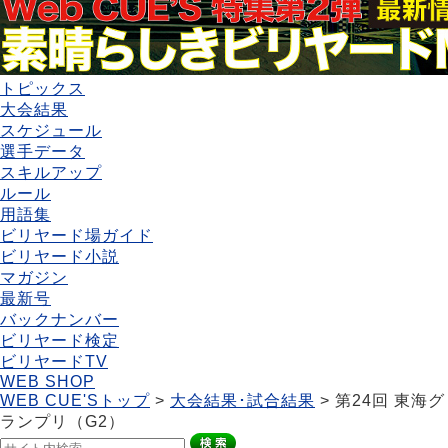
トピックス
大会結果
スケジュール
選手データ
スキルアップ
ルール
用語集
ビリヤード場ガイド
ビリヤード小説
マガジン
最新号
バックナンバー
ビリヤード検定
ビリヤードTV
WEB SHOP
WEB CUE'Sトップ
>
大会結果･試合結果
> 第24回 東海グ
ランプリ（G2）