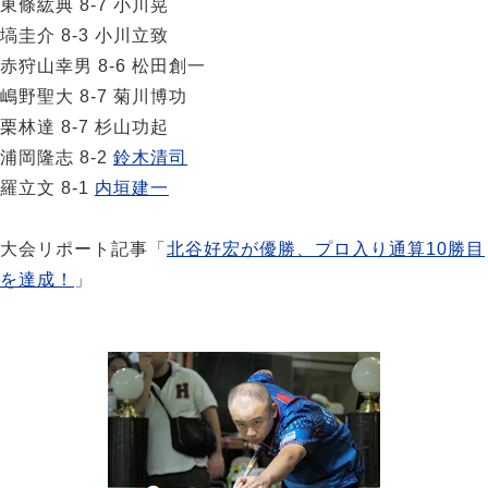
東條紘典 8-7 小川晃
塙圭介 8-3 小川立致
赤狩山幸男 8-6 松田創一
嶋野聖大 8-7 菊川博功
栗林達 8-7 杉山功起
浦岡隆志 8-2
鈴木清司
羅立文 8-1
内垣建一
大会リポート記事「
北谷好宏が優勝、プロ入り通算10勝目
を達成！
」