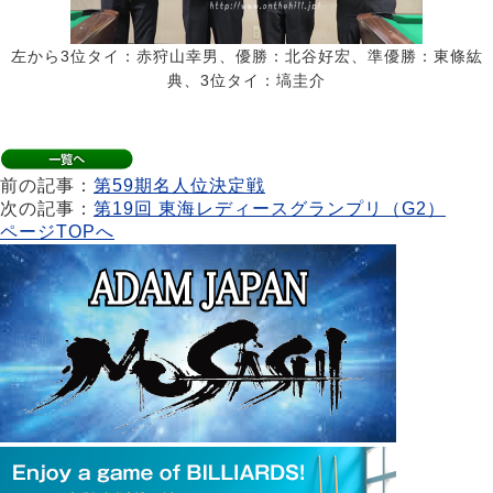
左から3位タイ：赤狩山幸男、優勝：北谷好宏、準優勝：東條紘
典、3位タイ：塙圭介
前の記事：
第59期名人位決定戦
次の記事：
第19回 東海レディースグランプリ（G2）
ページTOPへ