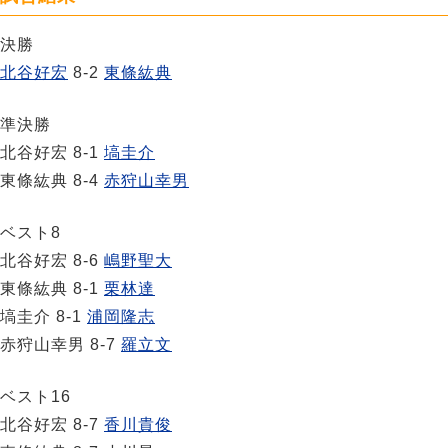
決勝
北谷好宏
8-2
東條紘典
準決勝
北谷好宏 8-1
塙圭介
東條紘典 8-4
赤狩山幸男
ベスト8
北谷好宏 8-6
嶋野聖大
東條紘典 8-1
栗林達
塙圭介 8-1
浦岡隆志
赤狩山幸男 8-7
羅立文
ベスト16
北谷好宏 8-7
香川貴俊