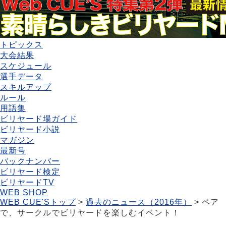
トピックス
大会結果
スケジュール
選手データ
スキルアップ
ルール
用語集
ビリヤード場ガイド
ビリヤード小説
マガジン
最新号
バックナンバー
ビリヤード検定
ビリヤードTV
WEB SHOP
WEB CUE'Sトップ
>
過去のニュース（2016年）
> ペア
で、サークルでビリヤードを楽しむイベント！