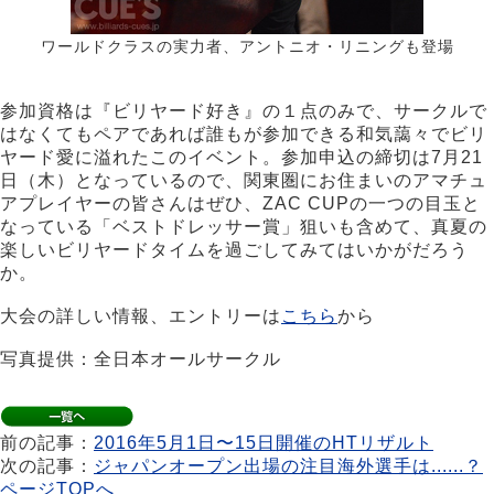
ワールドクラスの実力者、アントニオ・リニングも登場
参加資格は『ビリヤード好き』の１点のみで、サークルで
はなくてもペアであれば誰もが参加できる和気藹々でビリ
ヤード愛に溢れたこのイベント。参加申込の締切は7月21
日（木）となっているので、関東圏にお住まいのアマチュ
アプレイヤーの皆さんはぜひ、ZAC CUPの一つの目玉と
なっている「ベストドレッサー賞」狙いも含めて、真夏の
楽しいビリヤードタイムを過ごしてみてはいかがだろう
か。
大会の詳しい情報、エントリーは
こちら
から
写真提供：全日本オールサークル
前の記事：
2016年5月1日〜15日開催のHTリザルト
次の記事：
ジャパンオープン出場の注目海外選手は......？
ページTOPへ