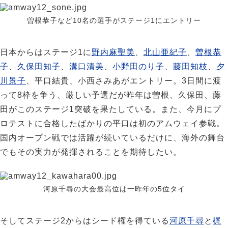
曽根恭子など10名の選手がステージ1にエントリー
日本からはステージ1に
野内麻聖美
、
北山亜紀子
、
曽根恭
子
、
久保田知子
、
溝口清美
、
小野田のり子
、
藤田知枝
、
夕
川景子
、平口結貴、小西さみあがエントリー。3日間に渡
って8枠を争う、厳しい予選だが昨年は曽根、久保田、藤
田がこのステージ1突破を果たしている。また、今月にプ
ロテストに合格したばかりの平口は初のアムウェイ参戦。
国内オープン戦では活躍が続いているだけに、海外の舞台
でもその実力が発揮されることを期待したい。
河原千尋の大会最高位は一昨年の5位タイ
そしてステージ2からはシード権を得ている
河原千尋
と
梶